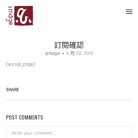
Toggl
navig
訂閱確認
qimage
5 月 20, 2015
[wysija_page]
SHARE
POST COMMENTS