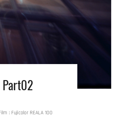
art02
olor REALA 100