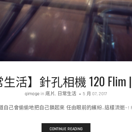
活】針孔相機 120 Flim | P
qimage
in
底片
日常生活
5 月 07, 2017
偷偷地把自己鎖起來 任由眼前的繽紛…這樣流逝~! Film : Fujic
CONTINUE READING