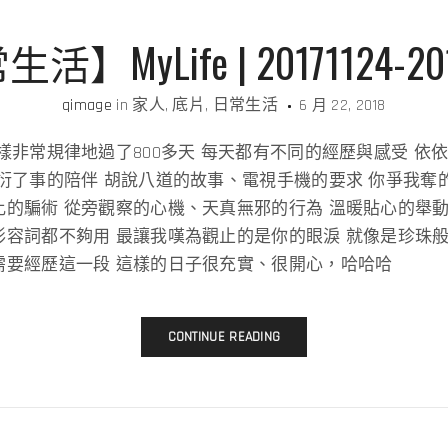
】MyLife | 20171124-20
qimage
in
家人
底片
日常生活
6 月 22, 2018
樣非常規律地過了800多天 每天都有不同的經歷與感受 依
衍了事的陪伴 胡說八道的故事、電視手機的要求 你爭我奪
的騙術 從旁觀察的心機、天真無邪的行為 溫暖貼心的舉動
形容詞都不夠用 最讓我嘆為觀止的是你的眼淚 就像是珍珠
需要經歷這一段 這樣的日子很充實、很開心，哈哈哈
CONTINUE READING