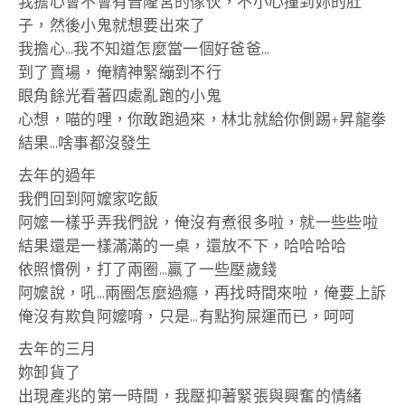
我擔心會不會有普隆宮的傢伙，不小心撞到妳的肚
子，然後小鬼就想要出來了
我擔心…我不知道怎麼當一個好爸爸…
到了賣場，俺精神緊繃到不行
眼角餘光看著四處亂跑的小鬼
心想，喵的哩，你敢跑過來，林北就給你側踢+昇龍拳
結果…啥事都沒發生
去年的過年
我們回到阿嬤家吃飯
阿嬤一樣乎弄我們說，俺沒有煮很多啦，就一些些啦
結果還是一樣滿滿的一桌，還放不下，哈哈哈哈
依照慣例，打了兩圈…贏了一些壓歲錢
阿嬤說，吼…兩圈怎麼過癮，再找時間來啦，俺要上訴
俺沒有欺負阿嬤唷，只是…有點狗屎運而已，呵呵
去年的三月
妳卸貨了
出現產兆的第一時間，我壓抑著緊張與興奮的情緒