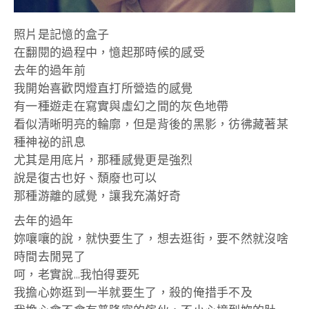
照片是記憶的盒子
在翻閱的過程中，憶起那時候的感受
去年的過年前
我開始喜歡閃燈直打所營造的感覺
有一種遊走在寫實與虛幻之間的灰色地帶
看似清晰明亮的輪廓，但是背後的黑影，彷彿藏著某
種神祕的訊息
尤其是用底片，那種感覺更是強烈
說是復古也好、頹廢也可以
那種游離的感覺，讓我充滿好奇
去年的過年
妳嚷嚷的說，就快要生了，想去逛街，要不然就沒啥
時間去閒晃了
呵，老實說…我怕得要死
我擔心妳逛到一半就要生了，殺的俺措手不及