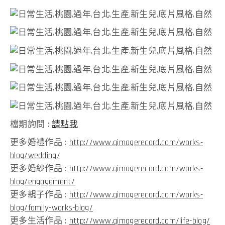
檔期詢問 :
請點我
更多婚禮作品 :
http://www.qimagerecord.com/works-
blog/wedding/
更多婚紗作品 :
http://www.qimagerecord.com/works-
blog/engagement/
更多親子作品 :
http://www.qimagerecord.com/works-
blog/family-works-blog/
更多生活作品 :
http://www.qimagerecord.com/life-blog/