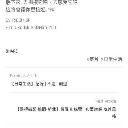
靜下來…去撫摸它吧、去感受它吧
這將會讓你更接近…”神”
By RICOH GR
Film : Kodak GoldFilm 200
SHARE
底片
日常生活
Previous Article
【日常生活】紀錄 | 不進...則退
Next Article
【婚禮攝影 桃園-新北】俊融 & 姝菀 | 典華旗艦 底片風
格