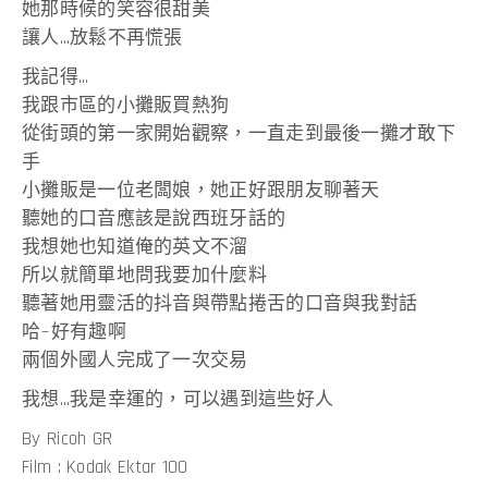
她那時候的笑容很甜美
讓人…放鬆不再慌張
我記得…
我跟市區的小攤販買熱狗
從街頭的第一家開始觀察，一直走到最後一攤才敢下
手
小攤販是一位老闆娘，她正好跟朋友聊著天
聽她的口音應該是說西班牙話的
我想她也知道俺的英文不溜
所以就簡單地問我要加什麼料
聽著她用靈活的抖音與帶點捲舌的口音與我對話
哈~好有趣啊
兩個外國人完成了一次交易
我想…我是幸運的，可以遇到這些好人
By Ricoh GR
Film : Kodak Ektar 100