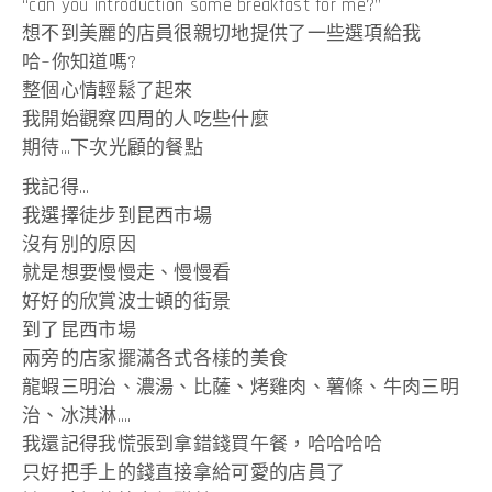
“can you introduction some breakfast for me?”
想不到美麗的店員很親切地提供了一些選項給我
哈~你知道嗎?
整個心情輕鬆了起來
我開始觀察四周的人吃些什麼
期待…下次光顧的餐點
我記得…
我選擇徒步到昆西市場
沒有別的原因
就是想要慢慢走、慢慢看
好好的欣賞波士頓的街景
到了昆西市場
兩旁的店家擺滿各式各樣的美食
龍蝦三明治、濃湯、比薩、烤雞肉、薯條、牛肉三明
治、冰淇淋….
我還記得我慌張到拿錯錢買午餐，哈哈哈哈
只好把手上的錢直接拿給可愛的店員了