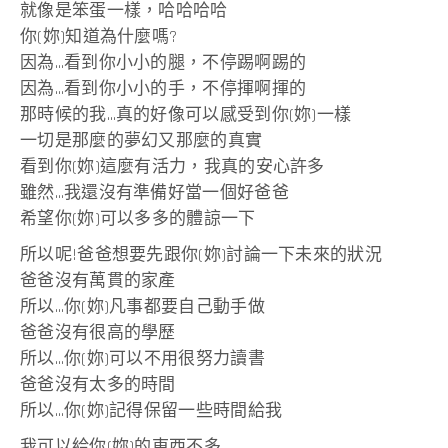
就像是笨蛋一樣，哈哈哈哈
你(妳)知道為什麼嗎?
因為…看到你小小的腿，不停踢啊踢的
因為…看到你小小的手，不停揮啊揮的
那時候的我…真的好像可以感受到你(妳)一樣
一切是那麼的夢幻又那麼的真實
看到你(妳)這麼有活力，我真的安心許多
雖然…我還沒有準備好當一個好爸爸
希望你(妳)可以多多的體諒一下
所以呢!爸爸想要先跟你(妳)討論一下未來的狀況
爸爸沒有萬貫的家產
所以…你(妳)凡事都要自己動手做
爸爸沒有很高的學歷
所以…你(妳)可以不用很努力讀書
爸爸沒有太多的時間
所以…你(妳)記得保留一些時間給我
我可以給你(妳)的東西不多