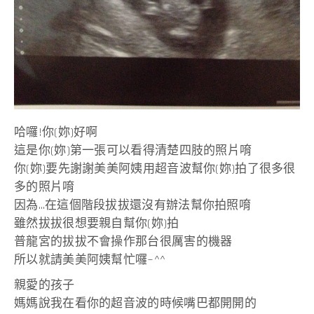
哈囉!你(妳)好啊
這是你(妳)第一張可以看得清楚四肢的照片唷
你(妳)要先謝謝美美阿姨用超音波幫你(妳)拍了很多很
多的照片唷
因為…在這個階段拔拔還沒有辦法幫你拍照唷
雖然拔拔很想要親自幫你(妳)拍
普龍宮的拔拔不會操作那台很厲害的機器
所以就請美美阿姨幫忙囉~^^
親愛的孩子
媽媽說我在看你的超音波的時候嘴巴都開開的