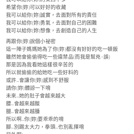
希望你(妳)可以好好的收藏
我可以給你(妳)誠實，去面對所有的責任
我可以給你(妳)勇氣，去面對自己的困難
我可以給你(妳)想像，去創造自己的人生
再跟你(妳)說個小祕密
這一陣子媽媽她為了你(妳)都沒有好好的吃一頓飯
雖然她會偷偷得吃一些違禁品(而我是幫兇~誤)
那是因為我看她這樣很辛苦的
所以就偷偷的給她吃一些好料的
或許…會讓你(妳)感到不舒服
請你(妳)體諒一下唷
未來…她的肚子會越來越大
腰…會越來越酸
腿…會越來越腫
所以啊…你(妳)要乖乖的唷
腳…別踢太大力，拳頭…也別亂揮唷