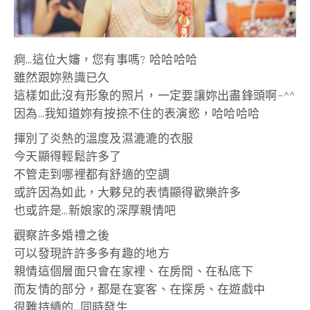
痾…這位大嬸，您有事嗎? 哈哈哈哈
雖然跟妳熟識已久
這樣如此沒有形象的照片，一定要讓妳出盡鋒頭啊~^^
因為…我知道妳有按捺不住的表演慾，哈哈哈哈
揮別了炎熱的溫度及濕漉漉的衣服
今天顯得輕鬆許多了
不管走到哪裡都有舒適的空調
或許因為如此，大夥兒的表情顯得歡樂許多
也或許是…新娘家的深厚親情吧
觀察許多婚禮之後
可以發現許許多多有趣的地方
親情這個層面只會在家裡、在房間、在私底下
而友情的部分，都是在宴客、在探房、在遊戲中
很難持續的…同時發生