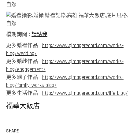
檔期詢問 :
請點我
更多婚禮作品 :
http://www.qimagerecord.com/works-
blog/wedding/
更多婚紗作品 :
http://www.qimagerecord.com/works-
blog/engagement/
更多親子作品 :
http://www.qimagerecord.com/works-
blog/family-works-blog/
更多生活作品 :
http://www.qimagerecord.com/life-blog/
福華大飯店
SHARE