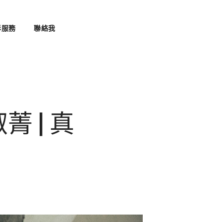
影服務
聯絡我
菁 | 真