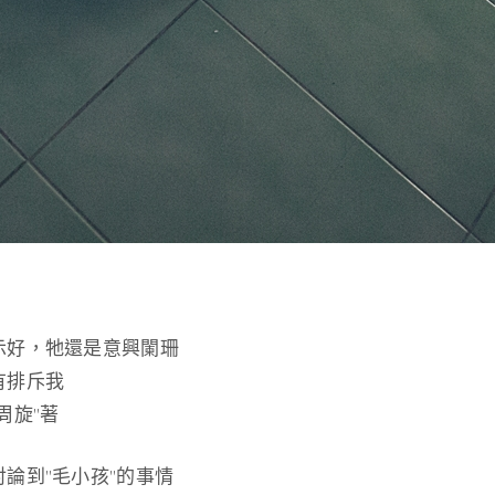
示好，牠還是意興闌珊
有排斥我
周旋”著
論到”毛小孩”的事情