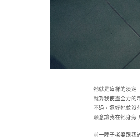
牠就是這樣的淡定
就算我使盡全力的
不過，還好牠並沒
願意讓我在牠身旁”
前一陣子老婆跟我討