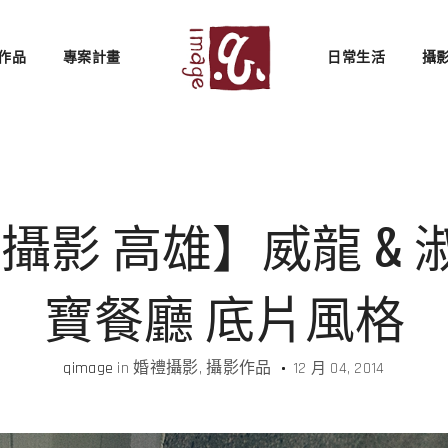
作品
專案計畫
日常生活
攝
影 高雄】威龍 & 淑
寶餐廳 底片風格
qimage
in
婚禮攝影
攝影作品
12 月 04, 2014