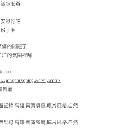
”該怎麼辦
的安慰妳吧
一份子啊
悲傷的問題了
洋洋的氛圍裡囉
ecord
p://jangshrsghing.weebly.com/
真寶餐廳