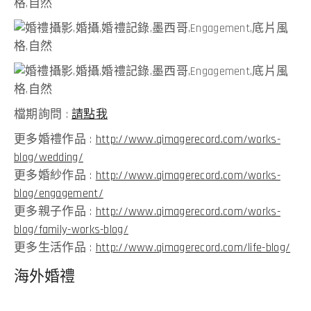
檔期詢問 :
請點我
更多婚禮作品 :
http://www.qimagerecord.com/works-
blog/wedding/
更多婚紗作品 :
http://www.qimagerecord.com/works-
blog/engagement/
更多親子作品 :
http://www.qimagerecord.com/works-
blog/family-works-blog/
更多生活作品 :
http://www.qimagerecord.com/life-blog/
海外婚禮