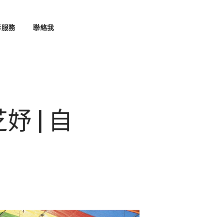
影服務
聯絡我
妤 | 自