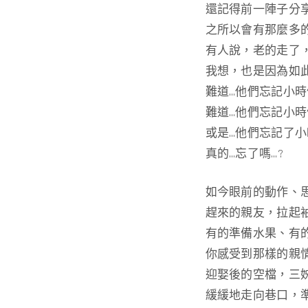
還記得前一陣子分
之所以會有那麼多
有人說，老的走了
我想，也是因為如
難道…他們忘記小時
難道…他們忘記小時
或是…他們忘記了小
真的…忘了嗎…?
如今眼前的動作、
趕來的親友，拉起
有的準備水果、有
你感受到那樣的親情
迎娶後的空檔，三
緩緩地走向巷口，