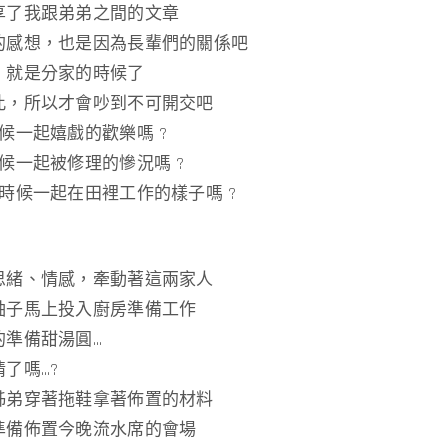
享了我跟弟弟之間的文章
的感想，也是因為長輩們的關係吧
，就是分家的時候了
此，所以才會吵到不可開交吧
候一起嬉戲的歡樂嗎 ?
候一起被修理的慘況嗎 ?
時候一起在田裡工作的樣子嗎 ?
思緒、情感，牽動著這兩家人
袖子馬上投入廚房準備工作
的準備甜湯圓…
了嗎…?
姊弟穿著拖鞋拿著佈置的材料
準備佈置今晚流水席的會場