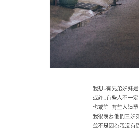
我想…有兄弟姊妹
或許…有些人不一
也或許…有些人這
我很羨慕他們三姊
並不是因為我沒有