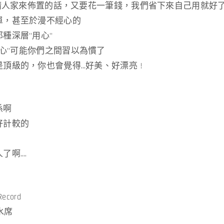
果請人家來佈置的話，又要花一筆錢，我們省下來自己用就好了 
單，甚至於漫不經心的
種深層”用心”
”用心”可能你們之間習以為慣了
頂級的，你也會覺得…好美、好漂亮 !
係啊
好計較的
了啊….
ecord
水席