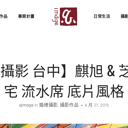
作品
專案計畫
日常生活
攝
影 台中】麒旭 & 芝
宅 流水席 底片風格
qimage
in
婚禮攝影
攝影作品
4 月 27, 2015