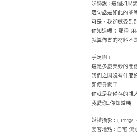
姊姊說 : 這個如
這句話是如此的簡
可是，我卻感受到那
你知道嗎 ? 那種
就算佈置的材料不是
手足啊 !
這是多麼美妙的關
我們之間沒有什麼
即便分家了…
你就是我僅存的親人
我愛你…你知道嗎
婚禮攝影 : Q Image R
宴客地點 : 自宅 流