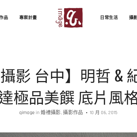
作品
專案計畫
日常生活
攝
影 台中】明哲 & 紀
達極品美饌 底片風
qimage
in
婚禮攝影
攝影作品
10 月 06, 2015