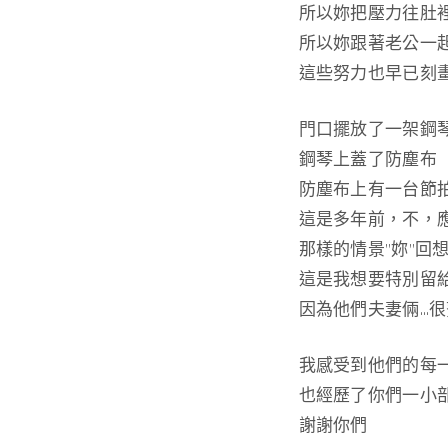
所以妳把壓力往肚
所以妳跟著老公一
這些努力也早已刻
門口擺放了一架鋼
鋼琴上蓋了防塵布
防塵布上有一台節
這是多年前，不，
那樣的情景”妳”回
這是我想要特別留給
因為他們夫妻倆…
我感受到他們的每
也經歷了你們一小
謝謝你們