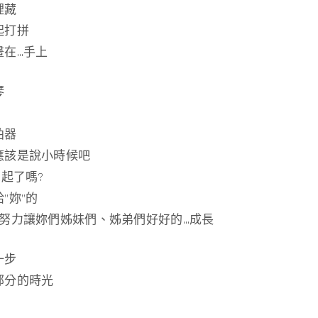
裡藏
起打拼
畫在…手上
琴
拍器
應該是說小時候吧
想起了嗎?
”妳”的
很努力讓妳們姊妹們、姊弟們好好的…成長
一步
部分的時光