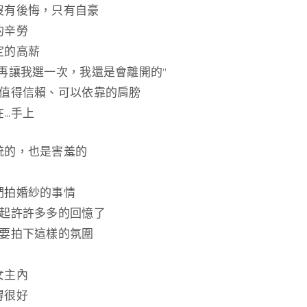
沒有後悔，只有自豪
的辛勞
定的高薪
再讓我選一次，我還是會離開的”
個值得信賴、可以依靠的肩膀
在…手上
統的，也是害羞的
們拍婚紗的事情
想起許許多多的回憶了
想要拍下這樣的氛圍
女主內
得很好