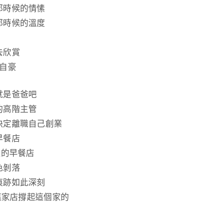
那時候的情愫
那時候的溫度
去欣賞
自豪
就是爸爸吧
的高階主管
決定離職自己創業
早餐店
裡的早餐店
色剝落
痕跡如此深刻
用這家店撐起這個家的