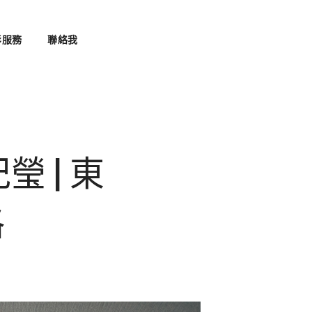
影服務
聯絡我
瑩 | 東
格