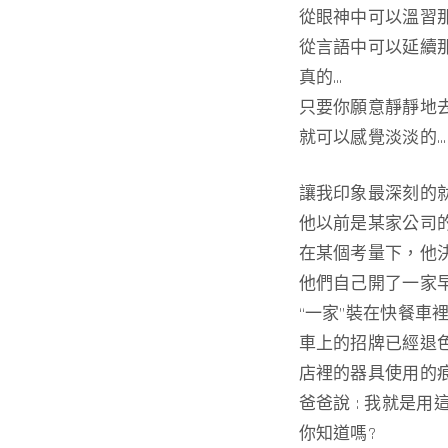
從眼神中可以溫習
從言語中可以延續
真的…
只要你願意靜靜地
就可以感覺淡淡的…
讓我印象最深刻的
他以前是某家公司
在某個考量下，他
他們自己開了一家
“一家”裝在快餐車
車上的招牌已經退
店裡的器具使用的
爸爸說 : 我就是
你知道嗎?