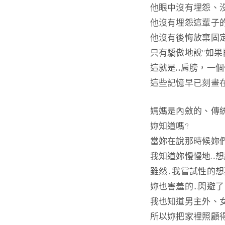
他眼中沒有埋怨、
他沒有埋怨這輩子
他沒有後悔放棄固
只有驕傲地說”如果
這就是…肩膀，一
這些記憶早已刻畫
媽媽是內斂的、傳
妳知道嗎?
當妳在說那時候妳
我知道妳慢慢地…
雖然…我嘗試性的
妳也害羞的…閃避了
我也知道男主外、
所以妳把家裡照顧