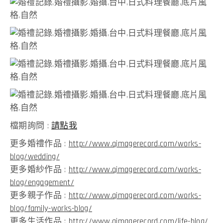
檔期詢問 :
請點我
更多婚禮作品 :
http://www.qimagerecord.com/works-
blog/wedding/
更多婚紗作品 :
http://www.qimagerecord.com/works-
blog/engagement/
更多親子作品 :
http://www.qimagerecord.com/works-
blog/family-works-blog/
更多生活作品 :
http://www.qimagerecord.com/life-blog/