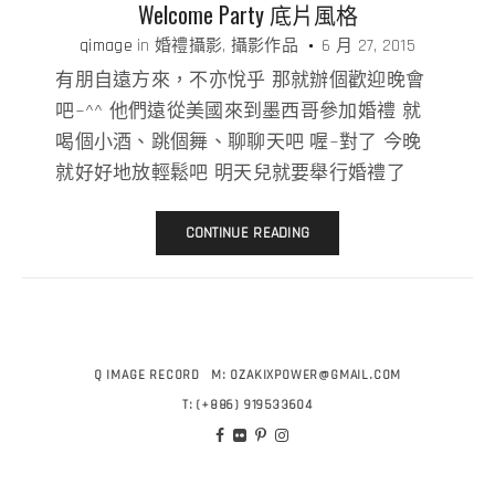
Welcome Party 底片風格
qimage
in
婚禮攝影
攝影作品
6 月 27, 2015
有朋自遠方來，不亦悅乎 那就辦個歡迎晚會
吧~^^ 他們遠從美國來到墨西哥參加婚禮 就
喝個小酒、跳個舞、聊聊天吧 喔~對了 今晚
就好好地放輕鬆吧 明天兒就要舉行婚禮了
CONTINUE READING
Q IMAGE RECORD
M:
OZAKIXPOWER@GMAIL.COM
T:
(+886) 919533604