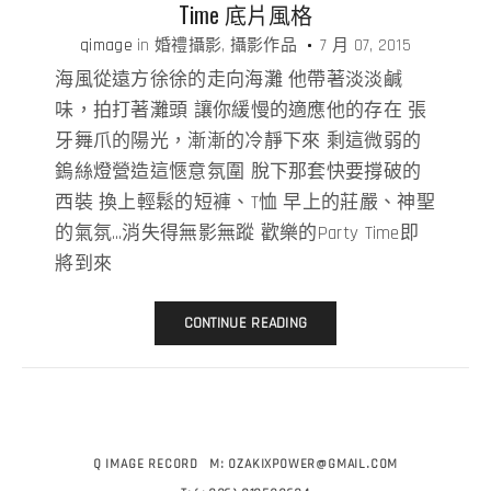
Time 底片風格
qimage
in
婚禮攝影
攝影作品
7 月 07, 2015
海風從遠方徐徐的走向海灘 他帶著淡淡鹹
味，拍打著灘頭 讓你緩慢的適應他的存在 張
牙舞爪的陽光，漸漸的冷靜下來 剩這微弱的
鎢絲燈營造這愜意氛圍 脫下那套快要撐破的
西裝 換上輕鬆的短褲、T恤 早上的莊嚴、神聖
的氣氛…消失得無影無蹤 歡樂的Party Time即
將到來
CONTINUE READING
Q IMAGE RECORD
M:
OZAKIXPOWER@GMAIL.COM