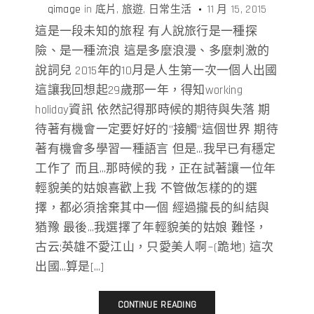
qimage
in
底片
旅遊
日常生活
11 月 15, 2015
這是一段未知的旅程 有人說旅行是一種探
險、是一種流浪 這是多麼浪漫、多麼刺激的
說詞兒 2015年的10月是人生第一次一個人出國
這讓我回想起29歲那一年，得知working
holiday資訊 依然記得那時候的期待與失落 期
待著有機會一定要好好的”接觸”這個世界 期待
著有機會多學習一種語言 但是…我早已有穩定
工作了 而且…那時候的我，正在試著讓一位年
輕貌美的姑娘喜歡上我 不管做怎樣的的選
擇，都必須捨棄其中一個 經過攏長的糾結與
猶豫 最後…我選擇了年輕貌美的姑娘 難怪，
古云:英雄不愛江山，只愛美人啊~(跪地) 這次
出國…算是[…]
CONTINUE READING