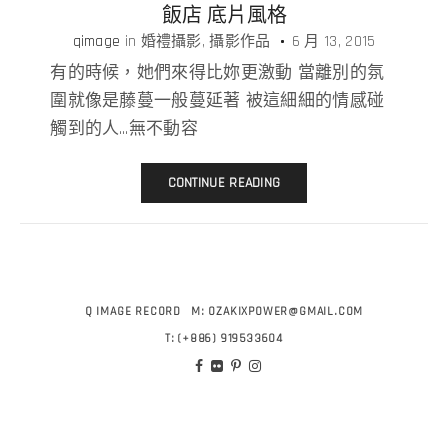
飯店 底片風格
qimage
in
婚禮攝影
攝影作品
6 月 13, 2015
有的時候，她們來得比妳更激動 當離別的氛
圍就像是藤蔓一般蔓延著 被這細細的情感碰
觸到的人…無不動容
CONTINUE READING
Q IMAGE RECORD
M:
OZAKIXPOWER@GMAIL.COM
T:
(+886) 919533604