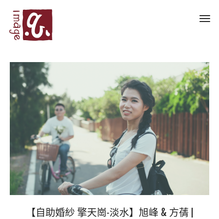
Toggl
navig
【自助婚紗 擎天崗-淡水】旭峰 & 方蒨 |