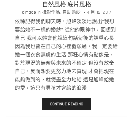
自然風格 底片風格
qimage
in
攝影作品
自助婚紗
4 月 12, 2017
依稀記得我們聊天時，旭峰淡淡地說出”我想
要給她不一樣的婚紗” 從他的眼神中，回想到
自己 我可以體會他說這句話背後的語重心長
因為我也曾在自己的心裡發願過，我一定要給
她一個衣食無虞的生活 那種心情有點像是，
對於現況的無奈與未來的不確定 但沒有放棄
自己，反而想要更努力地去實現 才會把現在
能夠做到的，就使盡全力地給 這是旭峰給她
的愛，這只有男孩才會給的浪漫
CONTINUE READING