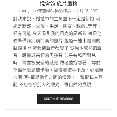
悅會館 底片風格
qimage
in
婚禮攝影
攝影作品
4 月 18, 2017
對我來說，婚禮中的主角並不一定是新娘 可
能是新郎、父母、手足、朋友、親戚…等等，
都有可能 今天吸引我的目光的是新郎 這是他
們準備拜別前鬥嘴的照片 經過一連串闖關的
試煉後 他緊張到聲音都變了 從原本成熟的聲
音，轉變成高頻的男孩聲 似乎有種回到兒
時，需要被安慰的感覺 跟老婆抱怨著，妳們
準備什麼鳥關卡啦，搞得我措手不及、心臟無
力啊 呵~這是他們之間的情趣，一種很私人互
動 不用在乎別人的眼光，很自然地展現
CONTINUE READING