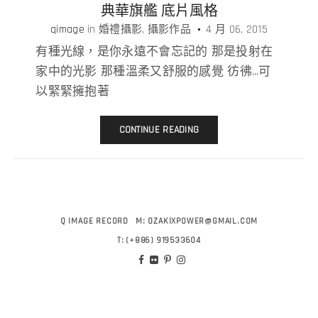
典華旗艦 底片風格
qimage
in
婚禮攝影
攝影作品
4 月 06, 2015
有種光線，是你永遠不會忘記的 那是投射在
家中的光影 那種溫柔又舒服的感覺 彷彿…可
以緊緊擁抱著
CONTINUE READING
Q IMAGE RECORD
M:
OZAKIXPOWER@GMAIL.COM
T:
(+886) 919533604