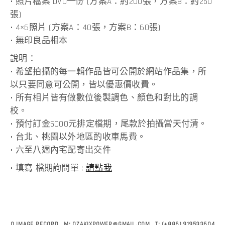
• 照片檔案 DVD一份 (方案A：約200張，方案B：約250
張)
• 4×6照片 (方案A：40張，方案B：60張)
• 無印良品相本
說明：
• 希望拍攝的每一輯作品皆可公開於網站作品集，所
以只要同意可公開，皆以優惠價收費。
• 所有相片皆有做數位後製調色、顏色和對比的調
校。
• 預付訂金5000元排定檔期，尾款於拍攝當天付清。
• 台北、桃園以外地區酌收車馬費。
• 六至八週內宅配寄出交件
• 填寫 檔期詢問單 :
請點我
Q IMAGE RECORD
M:
OZAKIXPOWER@GMAIL.COM
T:
(+886) 919533604